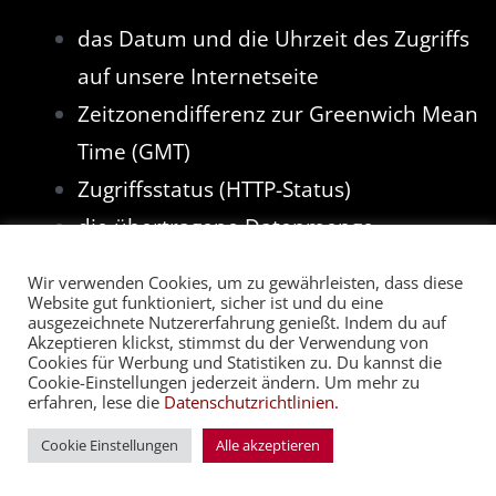
das Datum und die Uhrzeit des Zugriffs
auf unsere Internetseite
Zeitzonendifferenz zur Greenwich Mean
Time (GMT)
Zugriffsstatus (HTTP-Status)
die übertragene Datenmenge
der Internet-Service-Provider des
Wir verwenden Cookies, um zu gewährleisten, dass diese
zugreifenden Systems
Website gut funktioniert, sicher ist und du eine
ausgezeichnete Nutzererfahrung genießt. Indem du auf
der von Ihnen verwendete Browsertyp
Akzeptieren klickst, stimmst du der Verwendung von
Cookies für Werbung und Statistiken zu. Du kannst die
und dessen Version
Cookie-Einstellungen jederzeit ändern. Um mehr zu
erfahren, lese die
Datenschutzrichtlinien.
das von Ihnen verwendete
Cookie Einstellungen
Alle akzeptieren
Betriebssystem
die Internetseite, von welcher Sie